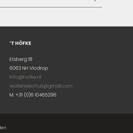
’T HÖFKE
EKO FRUIT
e en voordelige opslagruimtes
Etsberg 18
Appels en peren word
en en maten
6063 NH Vlodrop
voor mens en natuur.
info@hofke.nl
woltersekofruit@gmail.com
M. +31 (0)6 10465296
den