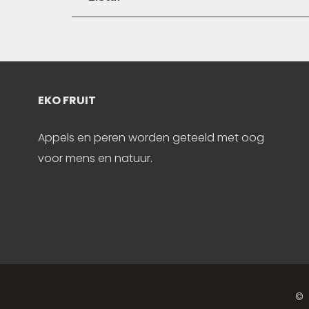
EKO FRUIT
IN
Appels en peren worden geteeld met oog
Keuk
voor mens en natuur.
sch
© 