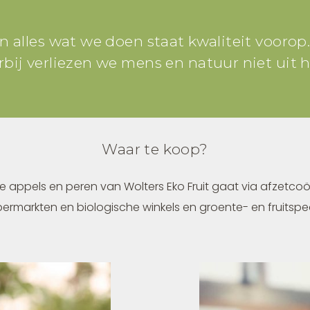
In alles wat we doen staat kwaliteit voorop
rbij verliezen we mens en natuur niet uit h
Waar te koop?
e appels en peren van Wolters Eko Fruit gaat via afzetcoö
permarkten en biologische winkels en groente- en fruitspe