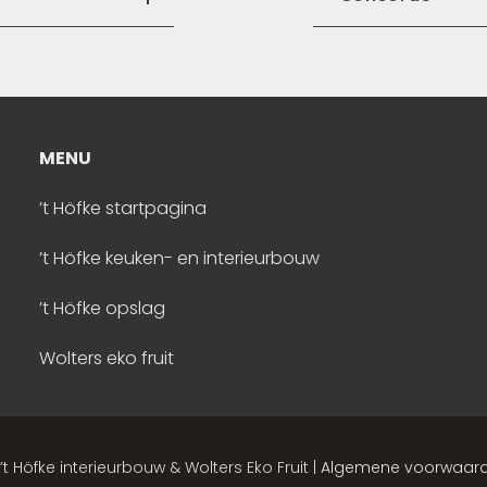
TERIEURBOUW
MENU
OPSLAG
’t Höfke startpagina
ens, interieurs, inloopkasten,
Veilige, drog
uifdeuren, badkamermeubels en meer…
in alle soort
’t Höfke keuken- en interieurbouw
’t Höfke opslag
Wolters eko fruit
’t Höfke interieurbouw & Wolters Eko Fruit |
Algemene voorwaar