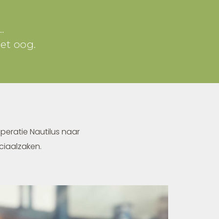
…
et oog.
peratie Nautilus naar
ciaalzaken.