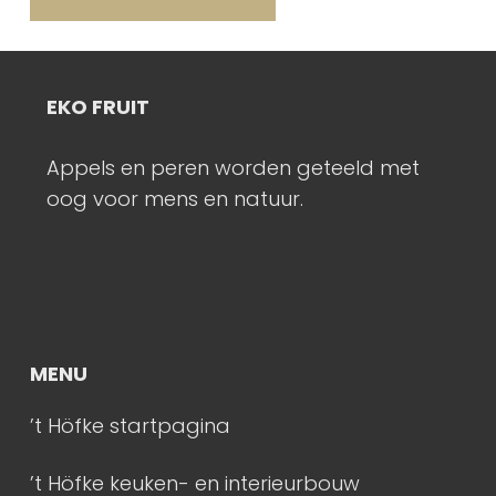
EKO FRUIT
I
Appels en peren worden geteeld met
K
oog voor mens en natuur.
s
m
MENU
’t Höfke startpagina
’t Höfke keuken- en interieurbouw