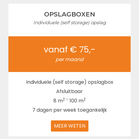
OPSLAGBOXEN
Individuele (self storage) opslag
vanaf € 75,-
per maand
Individuele (self storage) opslagbox
Afsluitbaar
2 –
2
8 m
100 m
7 dagen per week toegankelijk
MEER WETEN