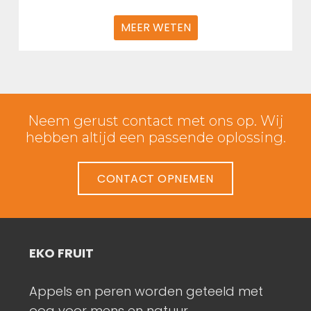
MEER WETEN
Neem gerust contact met ons op. Wij
hebben altijd een passende oplossing.
CONTACT OPNEMEN
INTERIEURBOUW
 geteeld met
Keukens, interieurs, inloopkaste
r.
schuifdeuren, badkamermeube