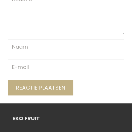
REACTIE PLAATSEN
EKO FRUIT
I