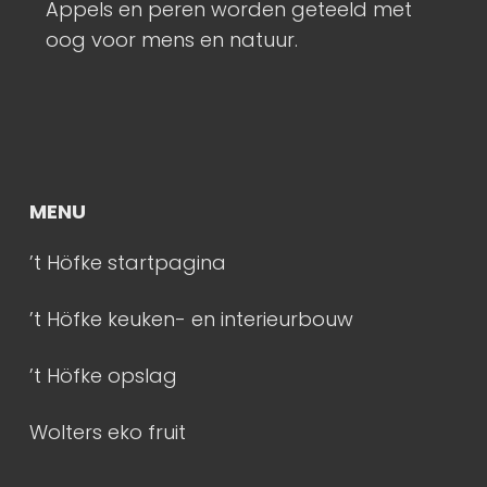
Appels en peren worden geteeld met
K
oog voor mens en natuur.
s
m
MENU
’t Höfke startpagina
’t Höfke keuken- en interieurbouw
’t Höfke opslag
Wolters eko fruit