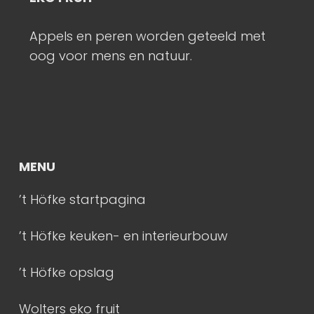
Appels en peren worden geteeld met
K
oog voor mens en natuur.
s
m
MENU
’t Höfke startpagina
’t Höfke keuken- en interieurbouw
’t Höfke opslag
Wolters eko fruit