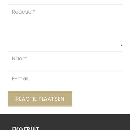
REACTIE PLAATSEN
EKO FRUIT
I