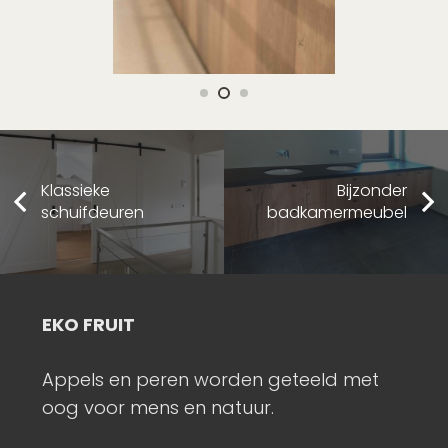
Klassieke
Bijzonder
schuifdeuren
badkamermeubel
INTERIEURBOUW
n worden geteeld met
Keukens, interieurs, in
en natuur.
schuifdeuren, badka
meer…