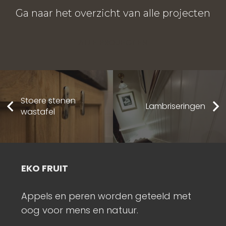
Ga naar het overzicht van alle projecten
ALLE PROJECTEN
Stoere stenen
Lambriseringen
wastafel
EKO FRUIT
I
Appels en peren worden geteeld met
K
oog voor mens en natuur.
s
m